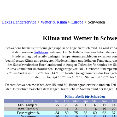
Lexas Länderservice
>
Wetter & Klima
>
Europa
>
Schweden
Klima und Wetter in Schw
Schwedens Klima ist für seine geographische Lage ziemlich mild. Es wird vor 
mit dem warmen
Golfstrom
bestimmt. Große Teile Schwedens haben daher ei
Niederschlag und relativ geringen Temperaturunterschieden zwischen So
beeinflusstes Klima mit geringeren Niederschlägen und höheren Temperaturunt
des Südschwedischen Hochlandes und in einigen Teilen des Vorlandes des Sk
Klima kommt nur im nördlichen Hochgebirge vor. Die Durchschnittstemperatur
−2 °C im Süden und −12 °C bis −14 °C im Norden (ausgenommen das Hochgebir
für den Juli beträgt 16 °C bis 18 °C im Süden und 12 °C bis 
Da sich Schweden zwischen dem 55. und 69. Breitengrad erstreckt und ein Teil
der Unterschied zwischen dem langen Tageslicht im Sommer und der langen Du
Klimatabelle für Schweden
Monat
Jan
Feb
Mrz
Apr
Mai
Jun
Jul
Min. Temp °C
-5
-5
-4
1
6
11
14
Max. Temp °C
-1
-1
3
8
14
19
22
Feuchtigkeit %
84
80
75
68
60
62
67
Regentage
16
14
10
11
11
13
13