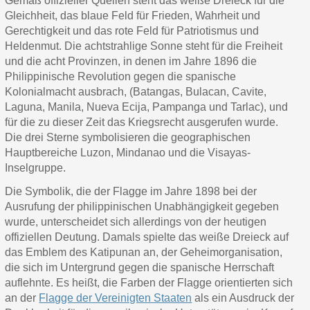
Gemäß offizieller Quellen steht das weiße Dreieck für die
Gleichheit, das blaue Feld für Frieden, Wahrheit und
Gerechtigkeit und das rote Feld für Patriotismus und
Heldenmut. Die achtstrahlige Sonne steht für die Freiheit
und die acht Provinzen, in denen im Jahre 1896 die
Philippinische Revolution gegen die spanische
Kolonialmacht ausbrach, (Batangas, Bulacan, Cavite,
Laguna, Manila, Nueva Ecija, Pampanga und Tarlac), und
für die zu dieser Zeit das Kriegsrecht ausgerufen wurde.
Die drei Sterne symbolisieren die geographischen
Hauptbereiche Luzon, Mindanao und die Visayas-
Inselgruppe.
Die Symbolik, die der Flagge im Jahre 1898 bei der
Ausrufung der philippinischen Unabhängigkeit gegeben
wurde, unterscheidet sich allerdings von der heutigen
offiziellen Deutung. Damals spielte das weiße Dreieck auf
das Emblem des Katipunan an, der Geheimorganisation,
die sich im Untergrund gegen die spanische Herrschaft
auflehnte. Es heißt, die Farben der Flagge orientierten sich
an der
Flagge der Vereinigten Staaten
als ein Ausdruck der