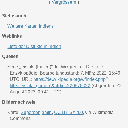
[
Vergrössern
]
Siehe auch
Weitere Karten Indiens
Weblinks
Liste der Distrikte in Indien
Quellen
Seite „Distrikt (Indien)“. In: Wikipedia – Die freie
Enzyklopädie. Bearbeitungsstand: 7. März 2022, 15:49
UTC. URL:
https://de.wikipedia.org/w/index.php?
title=Distrikt_(Indien)&oldid=220878022
(Abgerufen: 23.
August 2023, 09:41 UTC)
Bildernachweis
Karte:
Superbenjamin
,
CC BY-SA 4.0
, via Wikimedia
Commons