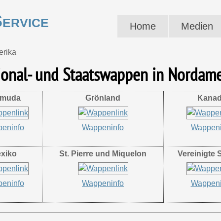
ervice
Home
Medien
rika
ional- und Staatswappe
n
in Nordame
rmuda
Grönland
Kana
eninfo
Wappeninfo
Wappeni
xiko
St. Pierre und Miquelon
Vereinigte 
eninfo
Wappeninfo
Wappeni