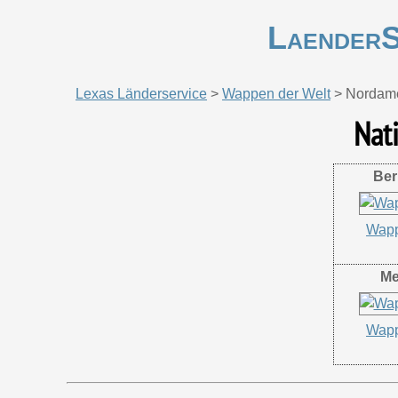
LaenderS
Lexas Länderservice
>
Wappen der Welt
>
Nordame
Nat
Be
Wapp
Me
Wapp