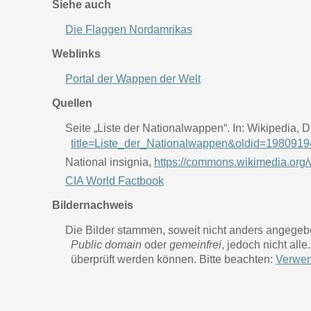
Siehe auch
Die Flaggen Nordamrikas
Weblinks
Portal der Wappen der Welt
Quellen
Seite „Liste der Nationalwappen“. In: Wikipedia,
title=Liste_der_Nationalwappen&oldid=198091
National insignia,
https://commons.wikimedia.org
CIA World Factbook
Bildernachweis
Die Bilder stammen, soweit nicht anders angege
Public domain
oder
gemeinfrei
, jedoch nicht all
überprüft werden können. Bitte beachten:
Verwen