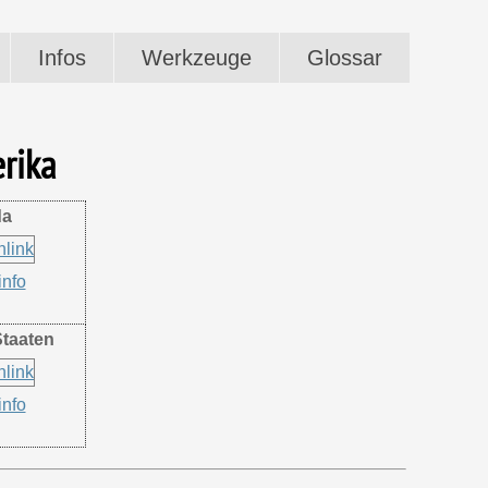
Infos
Werkzeuge
Glossar
rika
da
nfo
Staaten
nfo