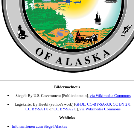
Bildernachweis
Siegel: By U.S. Government [Public domain],
via Wikimedia Commons
Lagekarte: By Huebi (author's work) [
GFDL
,
CC-BY-SA-3.0
,
CC BY 2.0
,
CC BY-SA 1.0
or
CC BY-SA 2.0
],
via Wikimedia Commons
Weblinks
Informationen zum Siegel Alaskas