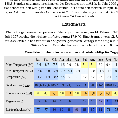
188,8 Stunden und am sonnenärmsten der Dezember mit 116,1 h. Im Jahr 2009 g
Sonnenschein, den wenigsten im Februar mit 95,4 h und den meisten im April m
gemäß der Wetterbilanz des
Deutschen Wetterdienstes
die Zugspitze mit −4,2 °
der kälteste Ort Deutschlands.
Extremwerte
Die tiefste gemessene Temperatur auf der Zugspitze betrug am 14. Februar 1940
Juli 1957 brachte die höchste; ihr Wert betrug 17,9 °C. Eine Sturmbö vom 12. J
mit 335 km/h die höchste auf der Zugspitze gemessene Windgeschwindigkeit. Im
1944 maßen die Wetterbeobachter eine Schneehöhe von 8,3 m
Monatliche Durchschnittstemperaturen und -niederschläge für Zugsp
Jan
Feb
Mär
Apr
Mai
Jun
Jul
Aug
Sep
Okt
No
Max. Temperatur (
°C
)
−8,6
−8,7
−7,5
−4,6
0,0
2,8
5,1
5,1
3,2
0,4
−4,
Min. Temperatur (°C)
−13,6
−13,8
−12,6
−9,9
−5,4
−2,4
−0,1
0,0
−1,8
−4,3
−9,
Temperatur (°C)
−11,2
−11,4
−10,2
−7,5
−3,1
−0,1
2,2
2,2
0,5
−2,1
−7,
Niederschlag (
mm
)
188,6
153,6
185,7
199
171,9
185,2
183,3
170,3
114,9
108,8
158
Sonnenstunden (
h/d
)
3,8
4,3
5,0
4,9
5,3
4,9
5,6
5,8
5,9
6,1
4,
Regentage (
d
)
16
14
16
16
16
18
17
16
12
10
13
Luftfeuchtigkeit (
%
)
77
77
80
86
88
91
88
87
81
71
75