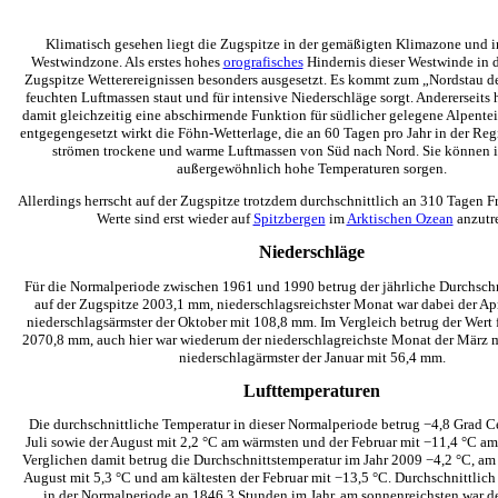
Klimatisch gesehen liegt die Zugspitze in der gemäßigten Klimazone und i
Westwindzone. Als erstes hohes
orografisches
Hindernis dieser Westwinde in d
Zugspitze Wetterereignissen besonders ausgesetzt. Es kommt zum „Nordstau de
feuchten Luftmassen staut und für intensive Niederschläge sorgt. Andererseits 
damit gleichzeitig eine abschirmende Funktion für südlicher gelegene Alpente
entgegengesetzt wirkt die Föhn-Wetterlage, die an 60 Tagen pro Jahr in der Regi
strömen trockene und warme Luftmassen von Süd nach Nord. Sie können i
außergewöhnlich hohe Temperaturen sorgen.
Allerdings herrscht auf der Zugspitze trotzdem durchschnittlich an 310 Tagen Fr
Werte sind erst wieder auf
Spitzbergen
im
Arktischen Ozean
anzutre
Niederschläge
Für die Normalperiode zwischen 1961 und 1990 betrug der jährliche Durchsch
auf der Zugspitze 2003,1 mm, niederschlagsreichster Monat war dabei der Ap
niederschlagsärmster der Oktober mit 108,8 mm. Im Vergleich betrug der Wert 
2070,8 mm, auch hier war wiederum der niederschlagreichste Monat der März
niederschlagärmster der Januar mit 56,4 mm.
Lufttemperaturen
Die durchschnittliche Temperatur in dieser Normalperiode betrug −4,8 Grad Ce
Juli sowie der August mit 2,2 °C am wärmsten und der Februar mit −11,4 °C am
Verglichen damit betrug die Durchschnittstemperatur im Jahr 2009 −4,2 °C, am
August mit 5,3 °C und am kältesten der Februar mit −13,5 °C. Durchschnittlich
in der Normalperiode an 1846,3 Stunden im Jahr, am sonnenreichsten war d