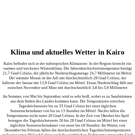
Klima und aktuelles Wetter in Kairo
Kairo befindet sich in der subtropischen Klimazone. In der Region herrscht ein
warmes und trockenes Wüstenklima. Die Jahresdurchschnittstemperatur beträgt
21,7 Grad Celsius, die jährliche Niederschlagsmenge 24,7 Millimeter im Mittel.
Der wärmste Monat ist der Juli mit durchschnittlich 28 Grad Celsius, der
kälteste der Januar mit 13,9 Grad Celsius im Mittel. Etwas Niederschlag fällt nur
zwischen November und März mit durchschnittlich 3,8 bis 5,9 Millimeter.
Im Sommer, von Mai bis September, wird es sehr heiß, wobei es zu Sandstürmen
aus dem Süden des Landes kommen kann. Die Temperaturen erreichen
Tageshöchstwerte bis zu 35 Grad Celsius bei einer täglichen
Sonnenscheindauer von bis zu 13 Stunden im Mittel. Nachts fallen die
Temperaturen nicht unter 20 Grad Celsius. In der Zeit von Oktober bis April
betragen die Tageshöchstwerte 20 bis 28 Grad Celsius im Mittel bei einer
täglichen Sonnenscheindauer von neun bis elf Stunden. Im Winter, von
Dezember bis Februar, fallen die durchschnittlichen Tageshöchsttemperaturen
teilweise unter 20 Grad Celsius und die nächtlichen Tiefstwerte unter zehn Grad