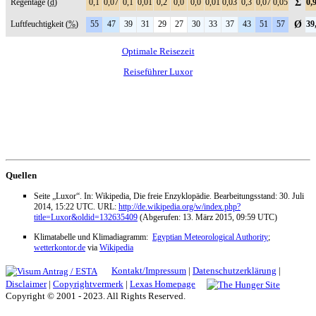
Regentage (
d
)
0,1
0,07
0,1
0,01
0,2
0,0
0,0
0,01
0,03
0,3
0,07
0,05
Σ
0,
Luftfeuchtigkeit (
%
)
55
47
39
31
29
27
30
33
37
43
51
57
Ø
39
Optimale Reisezeit
Reiseführer Luxor
Quellen
Seite „Luxor“. In: Wikipedia, Die freie Enzyklopädie. Bearbeitungsstand: 30. Juli
2014, 15:22 UTC. URL:
http://de.wikipedia.org/w/index.php?
title=Luxor&oldid=132635409
(Abgerufen: 13. März 2015, 09:59 UTC)
Klimatabelle und Klimadiagramm:
Egyptian Meteorological Authority
;
wetterkontor.de
via
Wikipedia
Kontakt/Impressum
|
Datenschutzerklärung
|
Disclaimer
|
Copyrightvermerk
|
Lexas Homepage
Copyright © 2001 - 2023. All Rights Reserved.