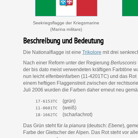
Seekriegsflagge der Kriegsmarine
(Marina militare)
Beschreibung und Bedeutung
Die Nationalflagge ist eine
Trikolore
mit drei senkrec
Nach einer Reform unter der Regierung
Berlusconis
der bis dato meist verwendeten kräftigen Farbtöne 
nun leicht elfenbeinfarben (11-4201TC) und das Rot 
einem heftigen Flaggenstreit zwischen der rechtsorie
Juli 2006 wurden die Farben daher erneut neu gemäß
(grün)
17-6153TC
(weiß)
11-0601TC
(scharlachrot)
18-1662TC
Das Grün steht für
la pianura
(deutsch:
Ebene
), geme
Farbe der Gletscher der Alpen. Das Rot steht vor all