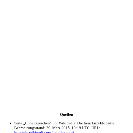
Quellen
Seite „Hoheitszeichen“. In: Wikipedia, Die freie Enzyklopädie.
Bearbeitungsstand: 29. März 2015, 10:19 UTC. URL:
http://de.wikipedia.org/w/index.php?