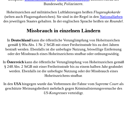
Bundeswehr,
Polizeistern
.
Hoheitszeichen auf militärischen Luftfahrzeugen heißen
Flugzeugkokarde
(selten auch Flugzeugabzeichen). Sie sind in der Regel in den
Nationalfarben
des jeweiligen Staates gehalten. In der englischen Sprache heißen sie
Roundel
.
Missbrauch in einzelnen Ländern
In
Deutschland
kann die öffentliche Verunglimpfung von Hoheitszeichen
gemäß
§ 90a
Abs. 1 Nr. 2 StGB mit einer Freiheitsstrafe bis zu drei Jahren
bestraft werden. Ebenfalls ist die unbefugte Nutzung, böswillige Entfernung
oder der Missbrauch eines Hoheitszeichens strafbar oder ordnungswidrig.
In
Österreich
kann die öffentliche Verunglimpfung von Hoheitszeichen gemäß
§ 248 Abs. 2 StGB mit einer Freiheitsstrafe bis zu einem halben Jahr geahndet
werden. Ebenfalls ist die unbefugte Nutzung oder der Missbrauch eines
Hoheitszeichens strafbar.
In den
USA
hingegen wurde das Verbrennen der Fahne vom
Supreme Court
als
geschützte Meinungsfreiheit mehrfach gegen Kriminalisierungsversuche des
US-Kongresses
verteidigt.