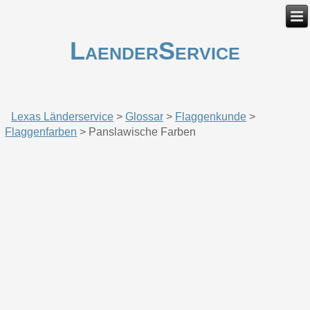
LaenderService
Lexas Länderservice
>
Glossar
>
Flaggenkunde
>
Flaggenfarben
>
Panslawische Farben