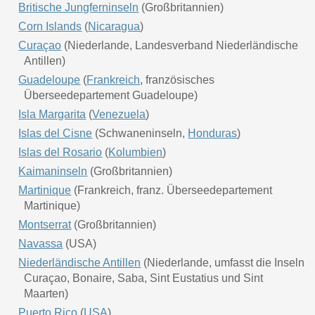
Britische Jungferninseln
(Großbritannien)
Corn Islands
(
Nicaragua
)
Curaçao
(Niederlande, Landesverband Niederländische
Antillen)
Guadeloupe
(
Frankreich
, französisches
Überseedepartement Guadeloupe)
Isla Margarita
(
Venezuela
)
Islas del Cisne
(Schwaneninseln,
Honduras
)
Islas del Rosario
(
Kolumbien
)
Kaimaninseln
(Großbritannien)
Martinique
(Frankreich, franz. Überseedepartement
Martinique)
Montserrat
(Großbritannien)
Navassa
(USA)
Niederländische Antillen
(Niederlande, umfasst die Inseln
Curaçao, Bonaire, Saba, Sint Eustatius und Sint
Maarten)
Puerto Rico
(
USA
)